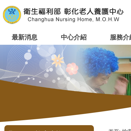
跳
到
主
要
內
容
最新消息
中心介紹
服務介
區
塊
:::