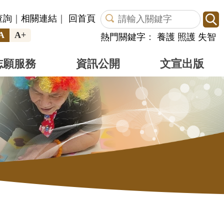
查詢
｜
相關連結
｜
回首頁
A
A+
熱門關鍵字
：
養護
照護
失智
志願服務
資訊公開
文宣出版