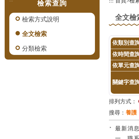
:::
首頁
>
檢
檢索查詢
全文檢
檢索方式說明
全文檢索
依類別查
分類檢索
依時間查
依單元查
關鍵字查
排列方式：
搜尋：
養護
最新消息
一、職系