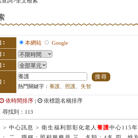
索查詢
>
全文檢索
索
詢︰
本網站
Google
詢︰
詢︰
詢：
熱門關鍵字：
養護
、
照護
、
失智
依時間排序
|
依標題名稱排序
尋找到：113
 > 中心訊息 > 衛生福利部彰化老人
養護
中心115
： 二、職稱：照顧服務員 三、名額：4名 四、