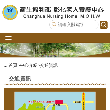
跳
到
主
要
內
容
區
塊
:::
首頁
>
中心介紹
>
交通資訊
交通資訊