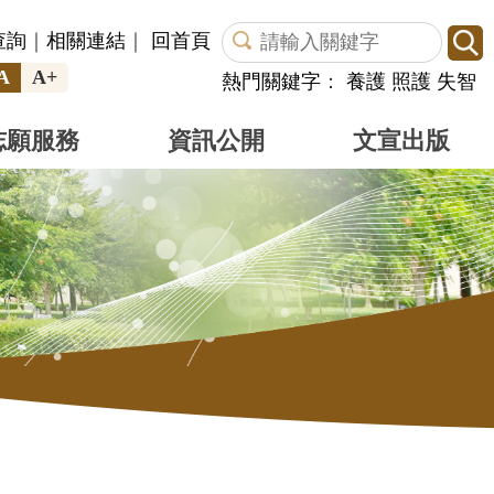
查詢
｜
相關連結
｜
回首頁
A
A+
熱門關鍵字
：
養護
照護
失智
志願服務
資訊公開
文宣出版