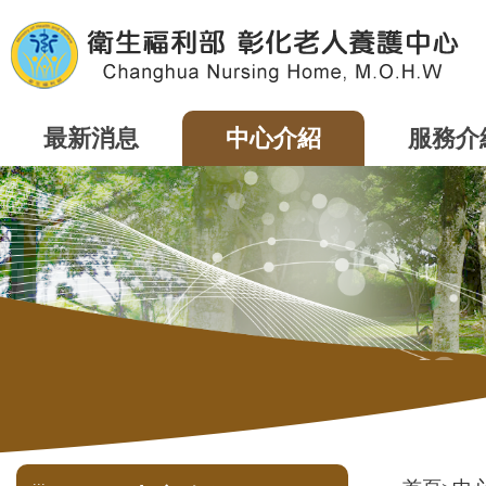
跳
到
主
要
內
容
最新消息
中心介紹
服務介
區
塊
:::