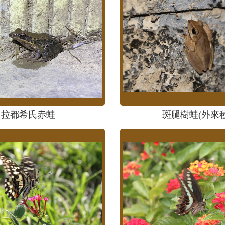
拉都希氏赤蛙
斑腿樹蛙(外來種