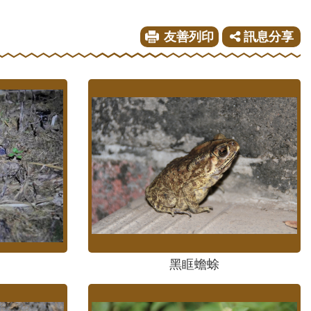
友善列印
訊息分享
黑眶蟾蜍