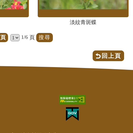
淡紋青斑蝶
1/6
末頁
頁
回上頁