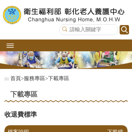
跳
到
主
要
內
容
區
塊
:::
首頁
>
服務專區
>
下載專區
下載專區
收退費標準
檔案說明
下載檔