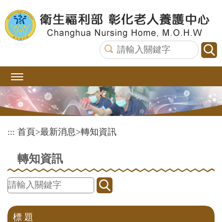
跳
到
主
要
內
容
區
塊
:::
首頁
>
最新消息
>
轉知資訊
轉知資訊
標 題