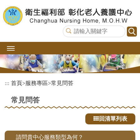
跳
到
主
要
內
容
區
塊
:::
首頁
>
服務專區
>
常見問答
常見問答
回清單列表
請問貴中心服務類型為何？