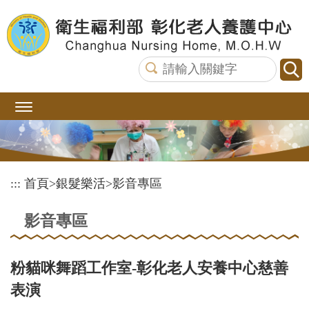
跳
到
主
要
內
容
區
塊
:::
首頁
>
銀髮樂活
>
影音專區
影音專區
粉貓咪舞蹈工作室-彰化老人安養中心慈善
表演