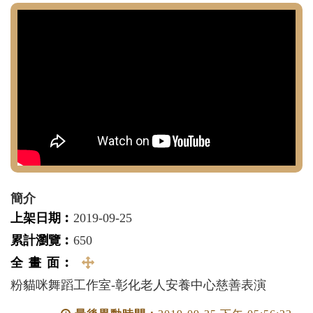
簡介
上架日期︰
2019-09-25
累計瀏覽︰
650
全 畫 面︰
全
粉貓咪舞蹈工作室-彰化老人安養中心慈善表演
畫
面