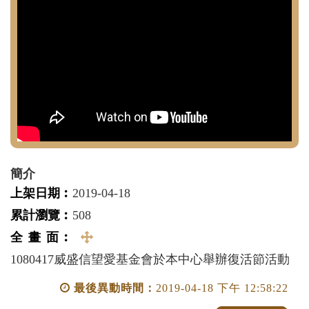
簡介
上架日期︰
2019-04-18
累計瀏覽︰
508
全 畫 面︰
全
1080417威盛信望愛基金會於本中心舉辦復活節活動
畫
面
最後異動時間：
2019-04-18 下午 12:58:22