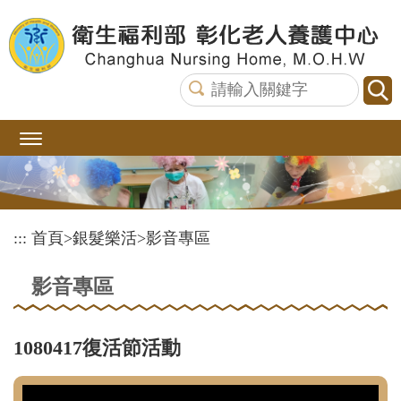
跳
到
主
要
內
容
區
塊
:::
首頁
>
銀髮樂活
>
影音專區
影音專區
1080417復活節活動