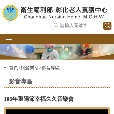
跳
到
主
要
內
容
區
塊
:::
首頁
>
銀髮樂活
>
影音專區
影音專區
106年重陽節幸福久久音樂會