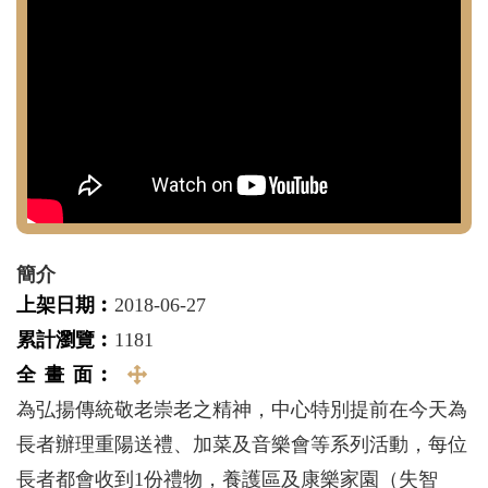
簡介
上架日期︰
2018-06-27
累計瀏覽︰
1181
全 畫 面︰
全
為弘揚傳統敬老崇老之精神，中心特別提前在今天為
畫
長者辦理重陽送禮、加菜及音樂會等系列活動，每位
面
長者都會收到1份禮物，養護區及康樂家園（失智