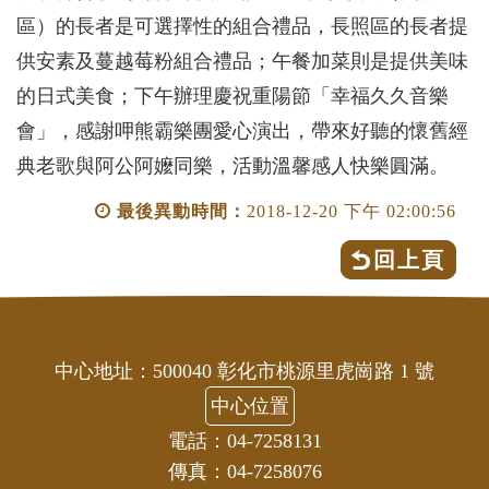
區）的長者是可選擇性的組合禮品，長照區的長者提
供安素及蔓越莓粉組合禮品；午餐加菜則是提供美味
的日式美食；下午辦理慶祝重陽節「幸福久久音樂
會」，感謝呷熊霸樂團愛心演出，帶來好聽的懷舊經
典老歌與阿公阿嬤同樂，活動溫馨感人快樂圓滿。
最後異動時間：
2018-12-20 下午 02:00:56
回上頁
中心地址：500040 彰化市桃源里虎崗路 1 號
中心位置
電話：04-7258131
傳真：04-7258076