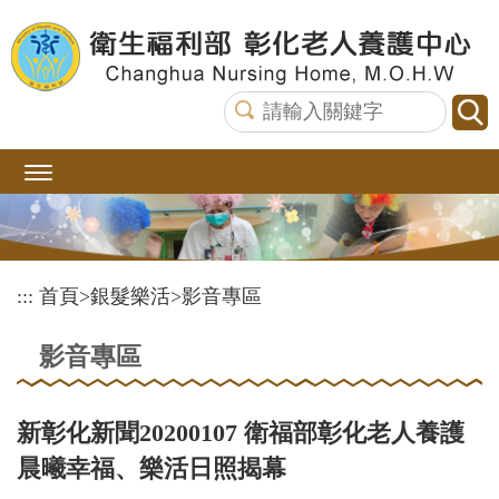
跳
到
主
要
內
容
區
塊
:::
首頁
>
銀髮樂活
>
影音專區
影音專區
新彰化新聞20200107 衛福部彰化老人養護
晨曦幸福、樂活日照揭幕