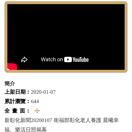
簡介
上架日期︰
2020-01-07
累計瀏覽︰
644
全 畫 面︰
全
新彰化新聞20200107 衛福部彰化老人養護 晨曦幸
畫
福、樂活日照揭幕
面