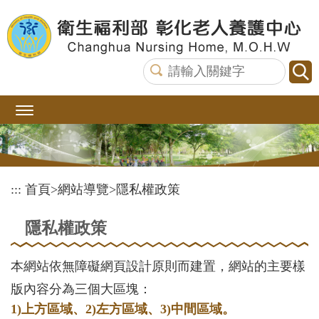
跳
到
主
要
內
容
區
塊
:::
首頁
>
網站導覽
>
隱私權政策
隱私權政策
本網站依無障礙網頁設計原則而建置，網站的主要樣
版內容分為三個大區塊：
1)上方區域、2)左方區域、3)中間區域。