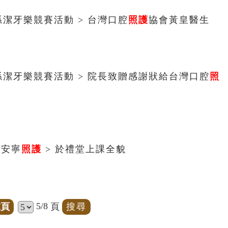
合祖孫潔牙樂競賽活動 > 台灣口腔
照護
協會黃皇醫生
融合祖孫潔牙樂競賽活動 > 院長致贈感謝狀給台灣口腔
照
及安寧
照護
> 於禮堂上課全貌
5/8
末頁
頁