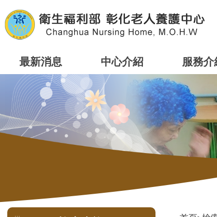
跳
到
主
要
內
容
最新消息
中心介紹
服務介
區
塊
:::