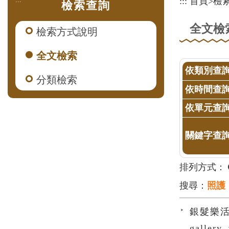
:::
首頁
>
檢
檢索查詢
全文檢
檢索方式說明
全文檢索
依類別查
分類檢索
依時間查
依單元查
關鍵字查
排列方式：
搜尋：
照護
銀髮樂活
gallery