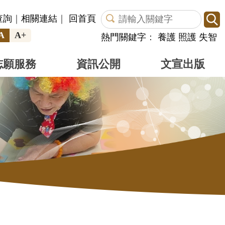
查詢
｜
相關連結
｜
回首頁
A
A+
熱門關鍵字
：
養護
照護
失智
志願服務
資訊公開
文宣出版