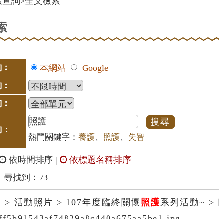
索查詢
>
全文檢索
索
詢︰
本網站
Google
詢︰
詢︰
詢：
熱門關鍵字：
養護
、
照護
、
失智
依時間排序
|
依標題名稱排序
尋找到：73
 > 活動照片 > 107年度臨終關懷
照護
系列活動~ 
_ff5b91543af74829a8c440a675aa5be1.jpg