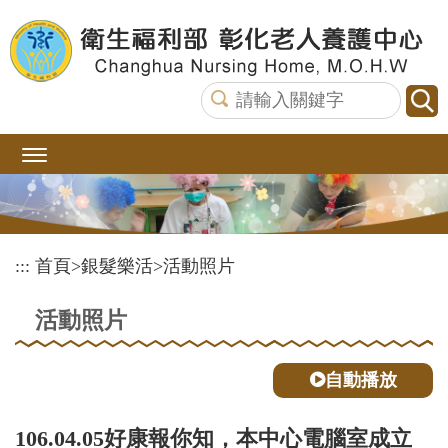
跳
到
主
要
內
容
區
塊
:::
首頁
>
銀髮樂活
>
活動照片
活動照片
自動播放
106.04.05好康報你知，本中心電腦室成立