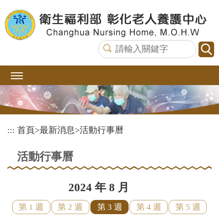
跳
到
主
要
內
容
區
塊
:::
首頁
>
最新消息
>
活動行事曆
活動行事曆
2024 年 8 月
第 1 週
第 2 週
第 3 週
第 4 週
第 5 週