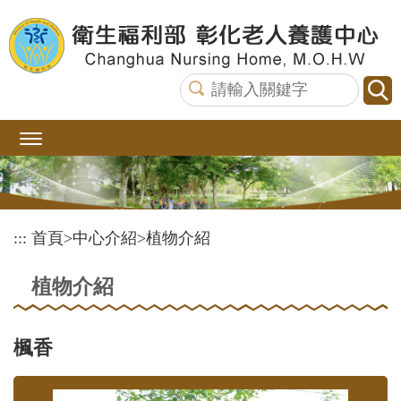
跳
到
主
要
內
容
區
塊
:::
首頁
>
中心介紹
>
植物介紹
植物介紹
楓香