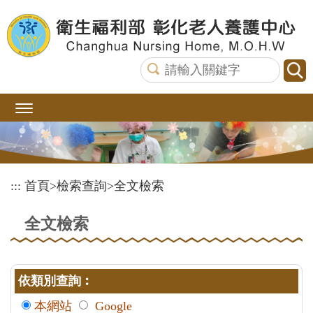
跳
到
主
要
內
容
區
塊
:::
首頁
>
檢索查詢
>
全文檢索
全文檢索
依類別查詢︰
本網站
Google