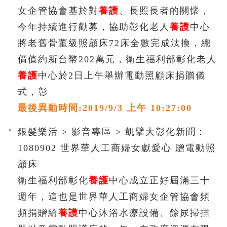
女企管協會基於對
養護
、長照長者的關懷，
今年持續進行勸募，協助彰化老人
養護
中心
將老舊骨董級照顧床72床全數完成汰換，總
價值約新台幣202萬元，衛生福利部彰化老人
養護
中心於2日上午舉辦電動照顧床捐贈儀
式，彰
最後異動時間:2019/9/3 上午 10:27:00
銀髮樂活 > 影音專區 > 凱擘大彰化新聞：
1080902 世界華人工商婦女獻愛心 贈電動照
顧床
衛生福利部彰化
養護
中心成立正好屆滿三十
週年，這也是世界華人工商婦女企管協會頻
頻捐贈給
養護
中心沐浴水療設備、餘尿掃描