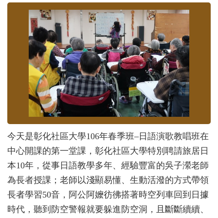
今天是彰化社區大學106年春季班–日語演歌教唱班在
中心開課的第一堂課，彰化社區大學特別聘請旅居日
本10年，從事日語教學多年、經驗豐富的吳子瀠老師
為長者授課；老師以淺顯易懂、生動活潑的方式帶領
長者學習50音，阿公阿嬤彷彿搭著時空列車回到日據
時代，聽到防空警報就要躲進防空洞，且斷斷續續、