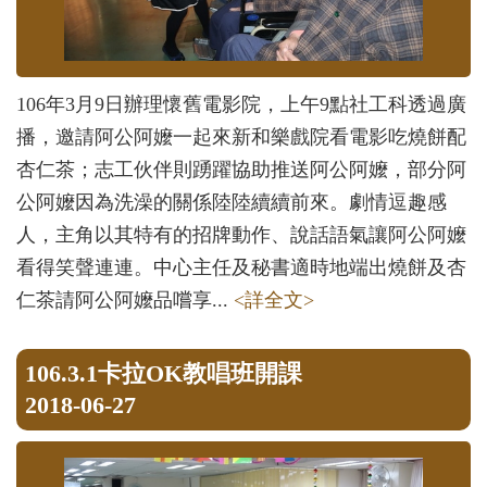
106年3月9日辦理懷舊電影院，上午9點社工科透過廣
播，邀請阿公阿嬤一起來新和樂戲院看電影吃燒餅配
杏仁茶；志工伙伴則踴躍協助推送阿公阿嬤，部分阿
公阿嬤因為洗澡的關係陸陸續續前來。劇情逗趣感
人，主角以其特有的招牌動作、說話語氣讓阿公阿嬤
看得笑聲連連。中心主任及秘書適時地端出燒餅及杏
仁茶請阿公阿嬤品嚐享...
<詳全文>
106.3.1卡拉OK教唱班開課
2018-06-27