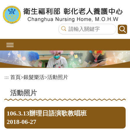
跳
到
主
要
內
容
區
塊
:::
首頁
>
銀髮樂活
>
活動照片
活動照片
106.3.13辦理日語演歌教唱班
2018-06-27