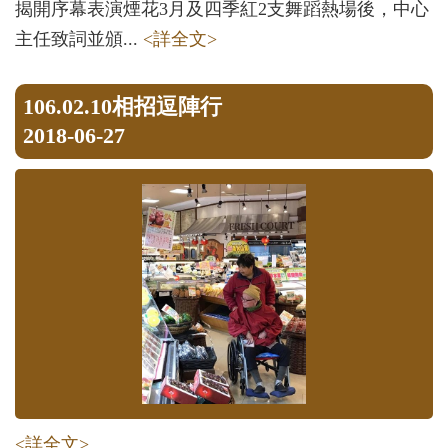
揭開序幕表演煙花3月及四季紅2支舞蹈熱場後，中心
主任致詞並頒...
<詳全文>
106.02.10相招逗陣行
2018-06-27
<詳全文>