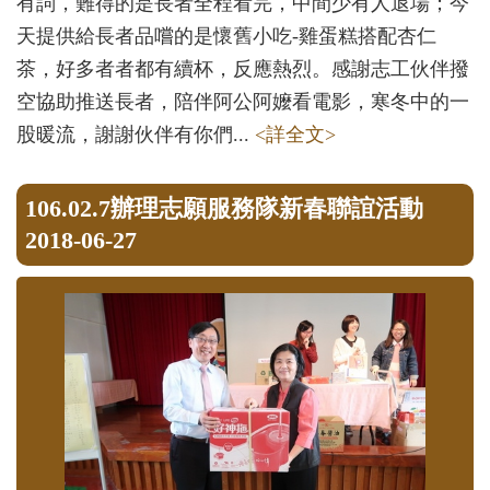
有詞，難得的是長者全程看完，中間少有人退場；今
天提供給長者品嚐的是懷舊小吃-雞蛋糕搭配杏仁
茶，好多者者都有續杯，反應熱烈。感謝志工伙伴撥
空協助推送長者，陪伴阿公阿嬤看電影，寒冬中的一
股暖流，謝謝伙伴有你們...
<詳全文>
106.02.7辦理志願服務隊新春聯誼活動
2018-06-27