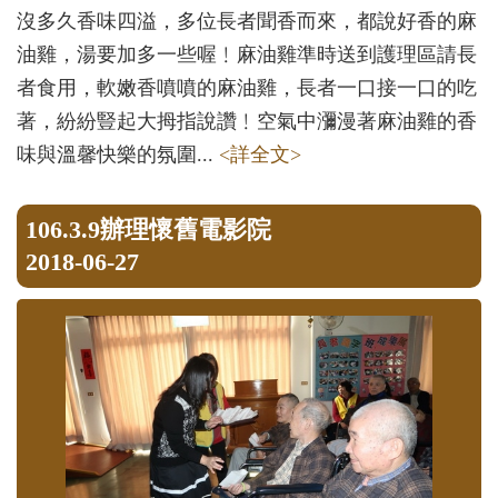
沒多久香味四溢，多位長者聞香而來，都說好香的麻
油雞，湯要加多一些喔﹗麻油雞準時送到護理區請長
者食用，軟嫩香噴噴的麻油雞，長者一口接一口的吃
著，紛紛豎起大拇指說讚﹗空氣中瀰漫著麻油雞的香
味與溫馨快樂的氛圍...
<詳全文>
106.3.9辦理懷舊電影院
2018-06-27