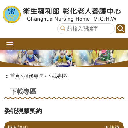
跳
到
主
要
內
容
區
塊
:::
首頁
>
服務專區
>
下載專區
下載專區
委託照顧契約
檔案說明
下載檔