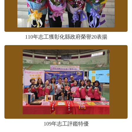
110年志工獲彰化縣政府榮譽20表揚
109年志工評鑑特優