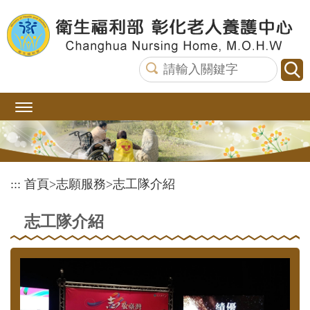
跳
到
主
要
內
容
區
塊
:::
首頁
>
志願服務
>
志工隊介紹
志工隊介紹