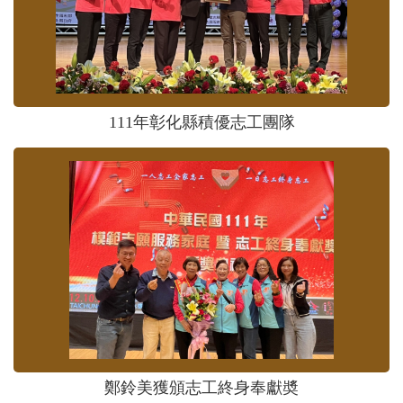
111年彰化縣積優志工團隊
鄭鈴美獲頒志工終身奉獻奬