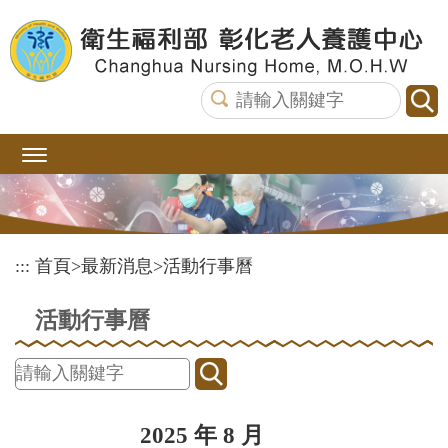
跳
到
主
要
內
容
區
塊
:::
首頁
>
最新消息
>
活動行事曆
活動行事曆
2025 年 8 月