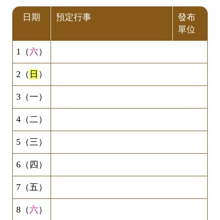
日期
預定行事
發布
單位
1（
六
）
2（
日
）
3（一）
4（二）
5（三）
6（四）
7（五）
8（
六
）