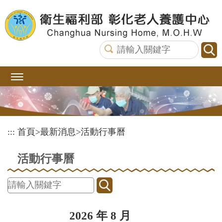
跳
到
主
要
內
容
區
塊
:::
首頁
>
最新消息
>
活動行事曆
活動行事曆
2026 年 8 月