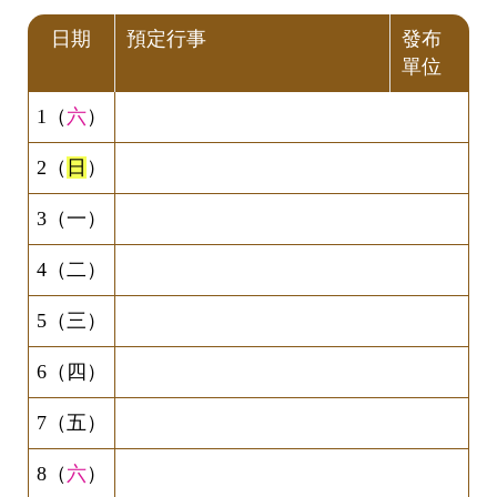
日期
預定行事
發布
單位
1（
六
）
2（
日
）
3（一）
4（二）
5（三）
6（四）
7（五）
8（
六
）