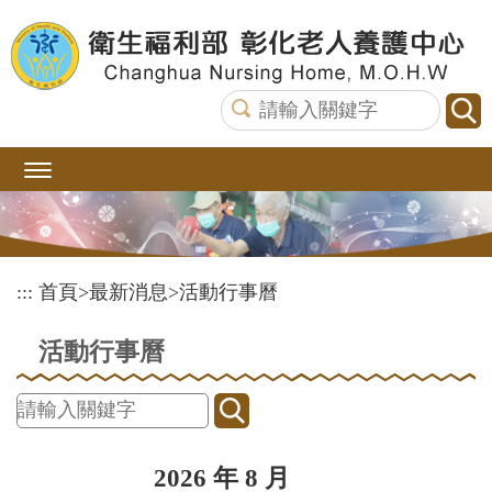
跳
到
主
要
內
容
區
塊
:::
首頁
>
最新消息
>
活動行事曆
活動行事曆
2026 年 8 月