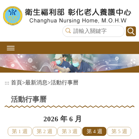
跳
到
主
要
內
容
區
塊
:::
首頁
>
最新消息
>
活動行事曆
活動行事曆
2026 年 6 月
第 1 週
第 2 週
第 3 週
第 4 週
第 5 週