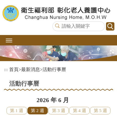
跳
到
主
要
內
容
區
塊
:::
首頁
>
最新消息
>
活動行事曆
活動行事曆
2026 年 6 月
第 1 週
第 2 週
第 3 週
第 4 週
第 5 週