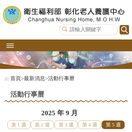
跳
到
主
要
內
容
區
塊
:::
首頁
>
最新消息
>
活動行事曆
活動行事曆
2025 年 9 月
第 1 週
第 2 週
第 3 週
第 4 週
第 5 週